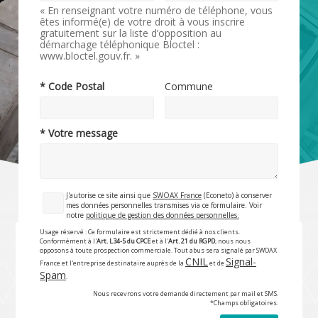
« En renseignant votre numéro de téléphone, vous
êtes informé(e) de votre droit à vous inscrire
gratuitement sur la liste d’opposition au
démarchage téléphonique Bloctel :
www.bloctel.gouv.fr. »
* Code Postal
Commune
* Votre message
J'autorise ce site ainsi que
SWOAX France
(Econeto) à conserver
mes données personnelles transmises via ce formulaire. Voir
notre
politique de gestion des données personnelles.
Usage réservé : Ce formulaire est strictement dédié à nos clients.
Conformément à l'
Art. L34-5 du CPCE
et à l'
Art. 21 du RGPD
, nous nous
opposons à toute prospection commerciale. Tout abus sera signalé par SWOAX
CNIL
Signal-
France et l'entreprise destinataire auprès de la
et de
Spam
.
Nous recevrons votre demande directement par mail et SMS.
*Champs obligatoires.