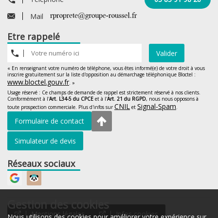
Mail
Etre rappelé
Valider
« En renseignant votre numéro de téléphone, vous êtes informé(e) de votre droit à vous
inscrire gratuitement sur la liste d'opposition au démarchage téléphonique Bloctel :
www.bloctel.gouv.fr
. »
Usage réservé : Ce champs de demande de rappel est strictement réservé à nos clients.
Conformément à l'
Art. L34-5 du CPCE
et à l'
Art. 21 du RGPD
, nous nous opposons à
CNIL
Signal-Spam
toute prospection commerciale. Plus d'infos sur
et
.
Formulaire de contact
Simulateur de devis
Réseaux sociaux
Gestion des cookies
Mentions légales
Infos cookies
Nous utilisons des cookies pour améliorer votre expérience sur